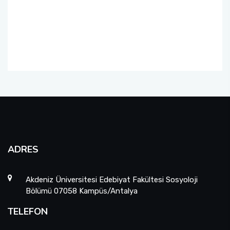
Ders Katalogları
Ders Programları
International Students
ADRES
Akdeniz Üniversitesi Edebiyat Fakültesi Sosyoloji
Bölümü 07058 Kampüs/Antalya
TELEFON