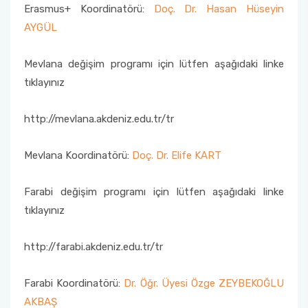
Erasmus+ Koordinatörü:
Doç. Dr. Hasan Hüseyin
Ders Katalogları
AYGÜL
Ders Programları
Mevlana değişim programı için lütfen aşağıdaki linke
tıklayınız
International Students
http://mevlana.akdeniz.edu.tr/tr
Mevlana Koordinatörü:
Doç. Dr. Elife KART
Farabi değişim programı için lütfen aşağıdaki linke
tıklayınız
http://farabi.akdeniz.edu.tr/tr
Farabi Koordinatörü:
Dr. Öğr. Üyesi Özge ZEYBEKOĞLU
AKBAŞ